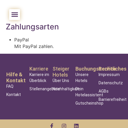
Zeitgeist Rathen By STEIGER Hotels (Elbschlösschen)
Zahlungsarten
PayPal
Mit PayPal zahlen.
Karriere
Steiger
Buchungsservice
Rechtliches
Hilfe &
Hotels
Karriere im
Unsere
Impressum
Kontakt
Überblick
Über Uns
Hotels
Datenschutz
FAQ
Stellenangebote
Nachhaltigkeit
Dein
AGBs
Kontakt
Hotelassistent
Barrierefreiheit
Gutscheinshop