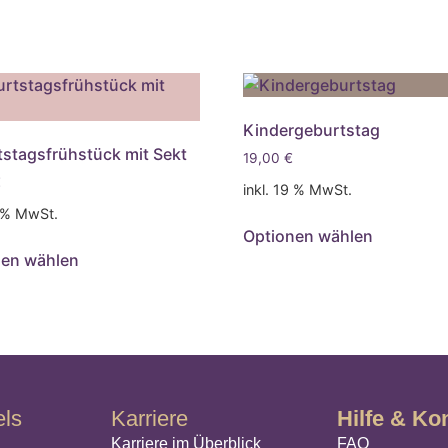
Kindergeburtstag
stagsfrühstück mit Sekt
19,00
€
€
inkl. 19 % MwSt.
9 % MwSt.
Optionen wählen
nen wählen
els
Karriere
Hilfe & Ko
Karriere im Überblick
FAQ